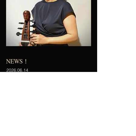
NEWS​！
2026.06.14
​ホームページを更新しました。
2026.03.29
折原麻美ヴィオラ・ダ・ガンバリサイタル
「造化と造形～フランスの音～」
​ご予約は
こちら
から
2026.01.06
演奏会情報を更新しました。